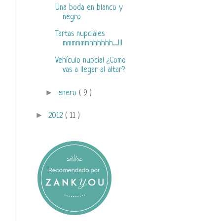
Una boda en blanco y
negro
Tartas nupciales
mmmmmmhhhhhh.....!!!
Vehículo nupcial ¿Como
vas a llegar al altar?
►
enero
( 9 )
►
2012
( 11 )