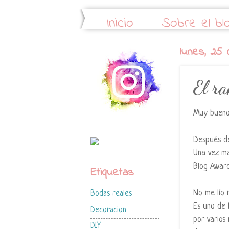
Inicio
Sobre el bl
lunes, 25
El ra
Muy buenos
Después de
Una vez má
Blog Award
Etiquetas
No me lío 
Bodas reales
Es uno de 
Decoracion
por varios
DIY