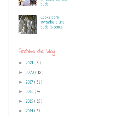
boda
Looks para
invitados a una
boda ibicenca
Archivo del blog
►
2021
( 5 )
►
2020
( 12 )
►
2017
( 31 )
►
2016
( 47 )
►
2015
( 35 )
►
2014
( 67 )